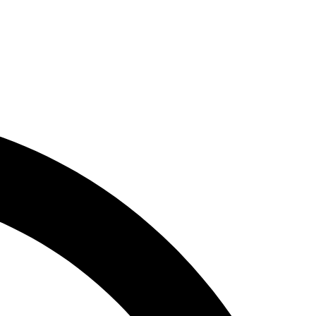
📞 +968 7732 8189
📧 Astonish.store1@gmail.com